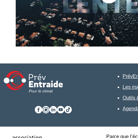
PrévEnt
Les ri
Outils
Agenda
Facebook
Instagram
LinkedIn
Youtube
TikTok
Parce que l’éc