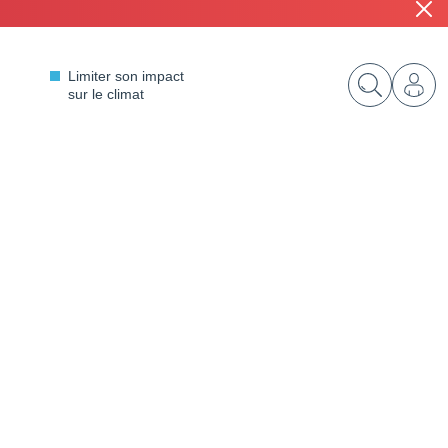
Fe
il
La communauté Préventraide
Les risques majeurs
Actualités
Agenda
Me
Rechercher
Limiter son impact
sur le climat
connect