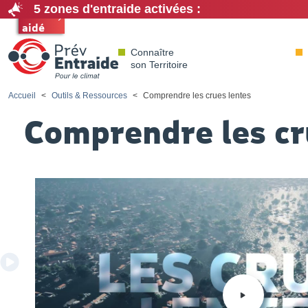
Aider
5 zones d'entraide activées :
Être
aidé
PrévEntraide
Connaître
son Territoire
Accueil
Outils & Ressources
Comprendre les crues lentes
Comprendre les cr