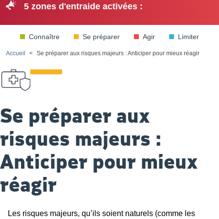
5 zones d'entraide activées :
PrévEntraide
Me
Recherche
Ouvrir le menu
connec
Connaître
Se préparer
Agir
Limiter
Accueil
Se préparer aux risques majeurs : Anticiper pour mieux réagir
Se préparer aux
risques majeurs :
Anticiper pour mieux
réagir
Les risques majeurs, qu’ils soient naturels (comme les