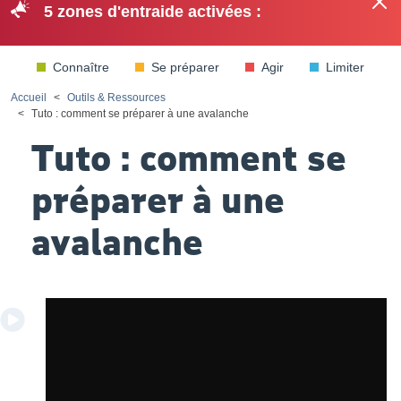
5 zones d'entraide activées :
Fe
PrévEntraide
Me
Recherche
Ouvrir le menu
connec
Connaître
Se préparer
Agir
Limiter
Accueil
Outils & Ressources
Tuto : comment se préparer à une avalanche
Tuto : comment se
préparer à une
avalanche